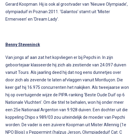
Gerard Koopman. Hij is ook al grootvader van ‘Nieuwe Olympiade’,
olympiaduif in Poznan 2011. ‘Galantos’ stamt uit ‘Mister
Ermerveen’ en ‘Dream Lady’.
Benny Steveninck
Van jongs af aan zat het kopvliegen er bij Pepchi in. In zijn
geboortejaar klasseerde hij zich als zestiende van 24.097 duiven
vanuit Tours. Als jaarling deed hij dat nog eens dunnetjes over
door zich als zevende te laten afvlaggen vanuit Montluçon. Die
keer gaf hij 16.975 concurrenten het nakijken. Als tweejaarse won
hij op overtuigende wijze de PIPA-ranking ‘Beste Oude Duif op 6
Nationale Vluchten’. Om die titel te behalen, won hij onder meer
een 25e Nationaal Argenton van 9.928 duiven. Een dochter uit die
koppeling Chipo x 989/03 zou uiteindelijk de moeder van Pepchi
worden. De vader is een zuivere Koopman uit Mister Allennig (1e
NPO Blois) x Peppermint (halzus Jerson, Olympiadeduif Cat. C