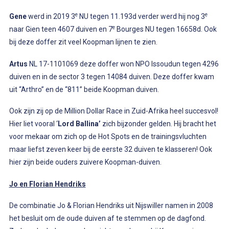
e
e
Gene
werd in 2019 3
NU tegen 11.193d verder werd hij nog 3
e
naar Gien teen 4607 duiven en 7
Bourges NU tegen 16658d. Ook
bij deze doffer zit veel Koopman lijnen te zien.
Artus
NL 17-1101069 deze doffer won NPO Issoudun tegen 4296
duiven en in de sector 3 tegen 14084 duiven. Deze doffer kwam
uit “Arthro” en de “811” beide Koopman duiven.
Ook zijn zij op de Million Dollar Race in Zuid-Afrika heel succesvol!
Hier liet vooral ‘
Lord Ballina’
zich bijzonder gelden. Hij bracht het
voor mekaar om zich op de Hot Spots en de trainingsvluchten
maar liefst zeven keer bij de eerste 32 duiven te klasseren! Ook
hier zijn beide ouders zuivere Koopman-duiven.
Jo en Florian Hendriks
De combinatie Jo & Florian Hendriks uit Nijswiller namen in 2008
het besluit om de oude duiven af te stemmen op de dagfond.