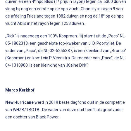
e
e
duiven en een 4
npo Blois (1
prijs in rayon) tegen ca. 5300 duiven
vloog hij nog een eerste op de npo vlucht Chantilly in rayon 9 van
e
de afdeling Friesland tegen 1882 duiven en nog de 18
op de npo
vlucht Ablis in het rayon tegen 1253 duiven.
„Rick“ is nagenoeg een 100% Koopman. Hij stamt uit de „Paco“ NL-
05-1862313, een geschelpte top-kweker van J. D. Poortvliet. De
vader van „Paco“, de NL-02-5255387, is een kleinkind van „Branco“
(Koopman) en komt via P. Veenstra. De moeder van „Paco“, de NL-
04-1310900, is een kleinkind van „Kleine Dirk“.
Marco Kerkhof
New Hurricane
werd in 2019 beste dagfond duif in de competitie
van WHZB/TBOTB. De vader van deze duif heeft als grootvader
een dochter van Black Power.