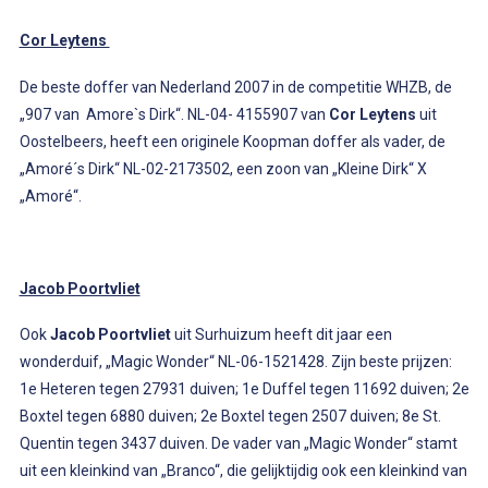
Cor Leytens
De beste doffer van Nederland 2007 in de competitie WHZB, de
„907 van Amore`s Dirk“. NL-04- 4155907 van
Cor Leytens
uit
Oostelbeers, heeft een originele Koopman doffer als vader, de
„Amoré´s Dirk“ NL-02-2173502, een zoon van „Kleine Dirk“ X
„Amoré“.
Jacob Poortvliet
Ook
Jacob Poortvliet
uit Surhuizum heeft dit jaar een
wonderduif, „Magic Wonder“ NL-06-1521428. Zijn beste prijzen:
1e Heteren tegen 27931 duiven; 1e Duffel tegen 11692 duiven; 2e
Boxtel tegen 6880 duiven; 2e Boxtel tegen 2507 duiven; 8e St.
Quentin tegen 3437 duiven. De vader van „Magic Wonder“ stamt
uit een kleinkind van „Branco“, die gelijktijdig ook een kleinkind van