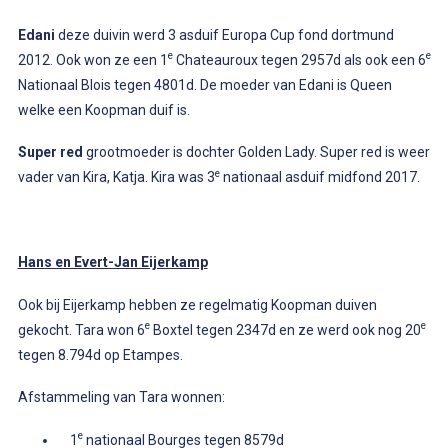
Edani
deze duivin werd 3 asduif Europa Cup fond dortmund
e
e
2012. Ook won ze een 1
Chateauroux tegen 2957d als ook een 6
Nationaal Blois tegen 4801d. De moeder van Edani is Queen
welke een Koopman duif is.
Super red
grootmoeder is dochter Golden Lady. Super red is weer
e
vader van Kira, Katja. Kira was 3
nationaal asduif midfond 2017.
Hans en Evert-Jan Eijerkamp
Ook bij Eijerkamp hebben ze regelmatig Koopman duiven
e
e
gekocht. Tara won 6
Boxtel tegen 2347d en ze werd ook nog 20
tegen 8.794d op Etampes.
Afstammeling van Tara wonnen:
e
1
nationaal Bourges tegen 8579d