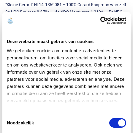
“Kleine Gerard” NL14-1359081 – 100% Gerard Koopman won zelf:
2e NPO Bourges 8.278d. – 4e NPO Montluçon 1.310d. – 5e NPO
Lorris 5.537b. – 13e Prov. Rethel 10.912d. – 17e NPO Lorris
5.166d. – enz…Hiermee Nationaal Kampioen Fond NPO 2016
“Kleine Gerard” is vader van:
Deze website maakt gebruik van cookies
We gebruiken cookies om content en advertenties te
“17-760” winnaar van: 1/1269 Issoudun – 2/5233 NPO Issoudun –
personaliseren, om functies voor social media te bieden
1/476 Sens – 8/4612 NPO Sens – 12/16.471 NPO Lorris –
en om ons websiteverkeer te analyseren. Ook delen we
46/6033 I.Prov. Gien – 91/19.008 Prov. Sezanne
informatie over uw gebruik van onze site met onze
partners voor social media, adverteren en analyse. Deze
“18-280” “Asduif Gerard” winnaar van: 1e Provinciale Asduif jonge
partners kunnen deze gegevens combineren met andere
duiven – 1/2314 Marche – 3/2778 NPO Gien
informatie die u aan ze heeft verstrekt of die ze hebben
“17-761” “Grace” winnaar van: 1/1555 Sezanne – 12/8177 NPO
verzameld op basis van uw gebruik van hun services.
Sezanne
Toestemmingsselectie
“17-151” “Son Kleine Gerard”: 1/4625 Charleville – 1/22.915
Noodzakelijk
Charleville – 3/9512 Nat. Argenton – 4/1241 Charleville – 4/612