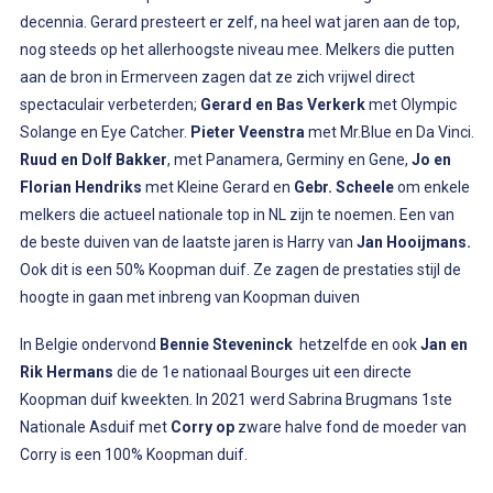
decennia. Gerard presteert er zelf, na heel wat jaren aan de top,
nog steeds op het allerhoogste niveau mee. Melkers die putten
aan de bron in Ermerveen zagen dat ze zich vrijwel direct
spectaculair verbeterden;
Gerard en Bas Verkerk
met Olympic
Solange en Eye Catcher.
Pieter Veenstra
met Mr.Blue en Da Vinci.
Ruud en Dolf Bakker
, met Panamera, Germiny en Gene,
Jo en
Florian Hendriks
met Kleine Gerard en
Gebr. Scheele
om enkele
melkers die actueel nationale top in NL zijn te noemen. Een van
de beste duiven van de laatste jaren is Harry van
Jan Hooijmans.
Ook dit is een 50% Koopman duif. Ze zagen de prestaties stijl de
hoogte in gaan met inbreng van Koopman duiven
In Belgie ondervond
Bennie Steveninck
hetzelfde en ook
Jan en
Rik Hermans
die de 1e nationaal Bourges uit een directe
Koopman duif kweekten. In 2021 werd Sabrina Brugmans 1ste
Nationale Asduif met
Corry op
zware halve fond de moeder van
Corry is een 100% Koopman duif.