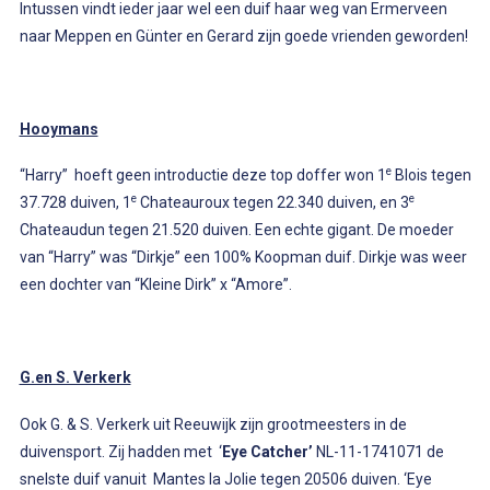
Intussen vindt ieder jaar wel een duif haar weg van Ermerveen
naar Meppen en Günter en Gerard zijn goede vrienden geworden!
Hooymans
e
“Harry” hoeft geen introductie deze top doffer won 1
Blois tegen
e
e
37.728 duiven, 1
Chateauroux tegen 22.340 duiven, en 3
Chateaudun tegen 21.520 duiven. Een echte gigant. De moeder
van “Harry” was “Dirkje” een 100% Koopman duif. Dirkje was weer
een dochter van “Kleine Dirk” x “Amore”.
G.en S. Verkerk
Ook G. & S. Verkerk uit Reeuwijk zijn grootmeesters in de
duivensport. Zij hadden met ‘
Eye Catcher’
NL-11-1741071 de
snelste duif vanuit Mantes la Jolie tegen 20506 duiven. ‘Eye