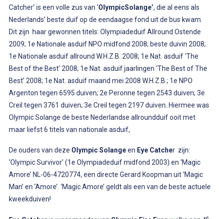
Catcher’ is een volle zus van ‘
OlympicSolange’
, die al eens als
Nederlands’ beste duif op de eendaagse fond uit de bus kwam.
Dit zijn haar gewonnen titels: Olympiadeduif Allround Ostende
2009; 1e Nationale asduif NPO midfond 2008; beste duivin 2008;
1e Nationale asduif allround W.H.Z.B. 2008; 1e Nat. asduif ‘The
Best of the Best’ 2008; 1e Nat. asduif jaarlingen ‘The Best of The
Best’ 2008; 1e Nat. asduif maand mei 2008 W.H.Z.B.; 1e NPO
Argenton tegen 6595 duiven; 2e Peronne tegen 2543 duiven; 3e
Creil tegen 3761 duiven; 3e Creil tegen 2197 duiven. Hiermee was
Olympic Solange de beste Nederlandse allroundduif ooit met
maar liefst 6 titels van nationale asduif,
De ouders van deze
Olympic Solange
en
Eye Catche
r zijn:
‘Olympic Survivor’ (1e Olympiadeduif midfond 2003) en ‘Magic
Amore’ NL-06-4720774, een directe Gerard Koopman uit ‘Magic
Man’ en ‘Amore’. ‘Magic Amore’ geldt als een van de beste actuele
kweekduiven!
e