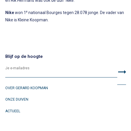
en Rik Hermans was ook de duif Nike.
e
Nike
won 1
nationaal Bourges tegen 28.078 jonge. De vader van
Nike is Kleine Koopman.
Blijf op de hoogte
OVER GERARD KOOPMAN
ONZE DUIVEN
ACTUEEL