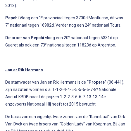
2013).
e
Pepchi
Vloog een 1
provinciaal tegen 3700d Montlucon, dit was
e
e
7
nationaal tegen 16982d. Verder nog een 24
nationaal Tours.
e
De broer van Pepchi
vloog een 20
nationaal tegen 5331d op
e
Gueret als ook een 73
nationaal tegen 11823d op Argenton.
Jan er Rik Hermans
De stamvader van Jan en Rik Hermans is de
“Propere”
(06-441).
e
Zijn nazaten wonnen o.a. 1-1-2-4-4-5-5-5-6-6-7-8
Nationale
Asduif KBDB naast de prijzen 1-2-2-3-6-6-7-13-13-14e
enzovoorts Nationaal. Hij heeft tot 2015 bevrucht.
De basis vormen eigenlijk twee zonen van de “Kannibaal” van Dirk
Van Dyck en twee broers van “Golden Lady” van Koopman. Bij Jan