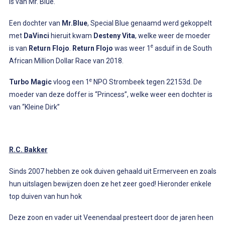
is van Mr. Blue.
Een dochter van
Mr.Blue
, Special Blue genaamd werd gekoppelt
met
DaVinci
hieruit kwam
Desteny Vita
, welke weer de moeder
e
is van
Return Flojo
.
Return Flojo
was weer 1
asduif in de South
African Million Dollar Race van 2018.
e
Turbo Magic
vloog een 1
NPO Strombeek tegen 22153d. De
moeder van deze doffer is “Princess”, welke weer een dochter is
van “Kleine Dirk”
R.C. Bakker
Sinds 2007 hebben ze ook duiven gehaald uit Ermerveen en zoals
hun uitslagen bewijzen doen ze het zeer goed! Hieronder enkele
top duiven van hun hok
Deze zoon en vader uit Veenendaal presteert door de jaren heen