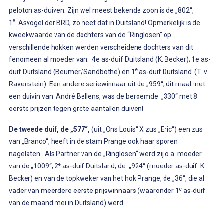
peloton as-duiven. Zijn wel meest bekende zoon is de „802“,
e
1
Asvogel der BRD, zo heet dat in Duitsland!.Opmerkelijk is de
kweekwaarde van de dochters van de “Ringlosen” op
verschillende hokken werden verscheidene dochters van dit
fenomeen al moeder van: 4e as-duif Duitsland (K. Becker); 1e as-
e
duif Duitsland (Beumer/Sandbothe) en 1
as-duif Duitsland (T. v.
Ravenstein). Een andere seriewinnaar uit de „959“, dit maal met
een duivin van André Bellens, was de beroemde „330“ met 8
eerste prijzen tegen grote aantallen duiven!
De tweede duif, de „577“,
(uit „Ons Louis“ X zus „Eric“) een zus
van „Branco“, heeft in de stam Prange ook haar sporen
nagelaten. Als Partner van de „Ringlosen“ werd zij o.a. moeder
e
van de „1009“, 2
as-duif Duitsland, de „924“ (moeder as-duif K.
Becker) en van de topkweker van het hok Prange, de „36“, die al
e
vader van meerdere eerste prijswinnaars (waaronder 1
as-duif
van de maand mei in Duitsland) werd.