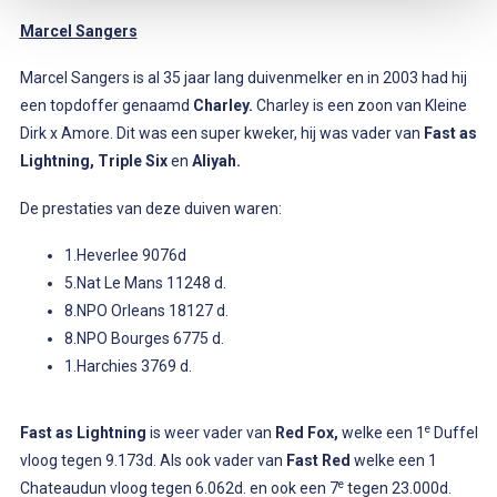
Marcel Sangers
Marcel Sangers is al 35 jaar lang duivenmelker en in 2003 had hij
een topdoffer genaamd
Charley.
Charley is een zoon van Kleine
Dirk x Amore. Dit was een super kweker, hij was vader van
Fast as
Lightning, Triple Six
en
Aliyah.
De prestaties van deze duiven waren:
1.Heverlee 9076d
5.Nat Le Mans 11248 d.
8.NPO Orleans 18127 d.
8.NPO Bourges 6775 d.
1.Harchies 3769 d.
e
Fast as Lightning
is weer vader van
Red Fox,
welke een 1
Duffel
vloog tegen 9.173d. Als ook vader van
Fast Red
welke een 1
e
Chateaudun vloog tegen 6.062d. en ook een 7
tegen 23.000d.