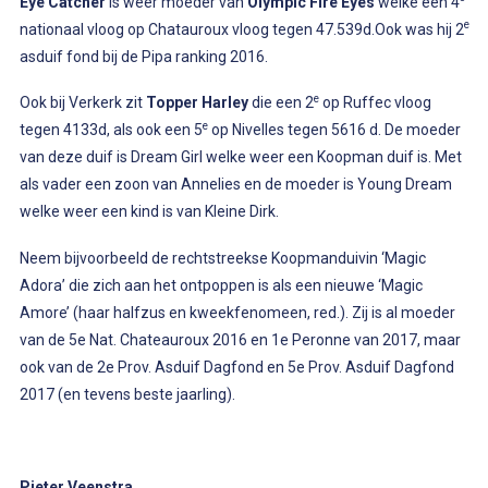
Eye Catcher
is weer moeder van
Olympic Fire Eyes
welke een 4
e
nationaal vloog op Chatauroux vloog tegen 47.539d.Ook was hij 2
asduif fond bij de Pipa ranking 2016.
e
Ook bij Verkerk zit
Topper Harley
die een 2
op Ruffec vloog
e
tegen 4133d, als ook een 5
op Nivelles tegen 5616 d. De moeder
van deze duif is Dream Girl welke weer een Koopman duif is. Met
als vader een zoon van Annelies en de moeder is Young Dream
welke weer een kind is van Kleine Dirk.
Neem bijvoorbeeld de rechtstreekse Koopmanduivin ‘Magic
Adora’ die zich aan het ontpoppen is als een nieuwe ‘Magic
Amore’ (haar halfzus en kweekfenomeen, red.). Zij is al moeder
van de 5e Nat. Chateauroux 2016 en 1e Peronne van 2017, maar
ook van de 2e Prov. Asduif Dagfond en 5e Prov. Asduif Dagfond
2017 (en tevens beste jaarling).
Pieter Veenstra