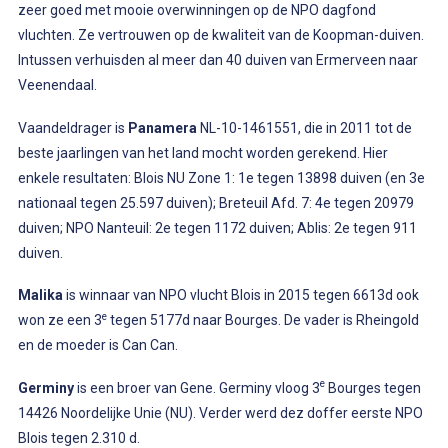
zeer goed met mooie overwinningen op de NPO dagfond
vluchten. Ze vertrouwen op de kwaliteit van de Koopman-duiven.
Intussen verhuisden al meer dan 40 duiven van Ermerveen naar
Veenendaal.
Vaandeldrager is
Panamera
NL-10-1461551, die in 2011 tot de
beste jaarlingen van het land mocht worden gerekend. Hier
enkele resultaten: Blois NU Zone 1: 1e tegen 13898 duiven (en 3e
nationaal tegen 25.597 duiven); Breteuil Afd. 7: 4e tegen 20979
duiven; NPO Nanteuil: 2e tegen 1172 duiven; Ablis: 2e tegen 911
duiven.
Malika
is winnaar van NPO vlucht Blois in 2015 tegen 6613d ook
e
won ze een 3
tegen 5177d naar Bourges. De vader is Rheingold
en de moeder is Can Can.
e
Germiny
is een broer van Gene. Germiny vloog 3
Bourges tegen
14426 Noordelijke Unie (NU). Verder werd dez doffer eerste NPO
Blois tegen 2.310 d.