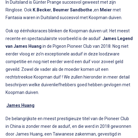
In Duitsland is Günter Prange succesvol geweest met zijn
Ringlose. Ook
K.Becker
,
Beumer Sandbothe
,en
Meier
met
Fantasia waren in Duitsland succesvol met Koopman duiven.
Ook op éénhoksraces blinken de Koopman duiven uit. Het meest
recente en spectaculairste voorbeeld is de asduif
James Legend
van James Huang
in de Pigeon Pioneer Club van 2018. Nog niet
eerder vloog er zo’n exceptionele asduif in deze loodzware
competitie en nog niet eerder werd een duif voor zoveel geld
geveild. Zowel de vader als de moeder komen uit een
rechtstreekse Koopman duif ! We zullen hieronder in meer detail
beschrijven welke duivenliefhebbers goed hebben gevlogen met
Koopman duiven.
James Huang
De belangrijkste en meest prestigieuze titel van de Pioneer Club
in China is zonder meer de asduif, en die werd in 2018 gewonnen
door James Huang, een Taiwanese zakenman, gevestigd in