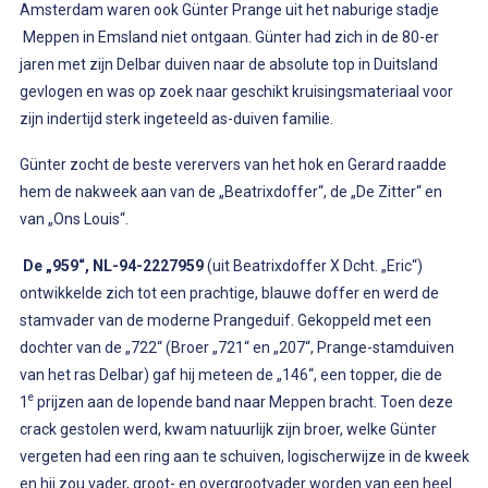
Amsterdam waren ook Günter Prange uit het naburige stadje
Meppen in Emsland niet ontgaan. Günter had zich in de 80-er
jaren met zijn Delbar duiven naar de absolute top in Duitsland
gevlogen en was op zoek naar geschikt kruisingsmateriaal voor
zijn indertijd sterk ingeteeld as-duiven familie.
Günter zocht de beste verervers van het hok en Gerard raadde
hem de nakweek aan van de „Beatrixdoffer“, de „De Zitter“ en
van „Ons Louis“.
De „959“, NL-94-2227959
(uit Beatrixdoffer X Dcht. „Eric“)
ontwikkelde zich tot een prachtige, blauwe doffer en werd de
stamvader van de moderne Prangeduif. Gekoppeld met een
dochter van de „722“ (Broer „721“ en „207“, Prange-stamduiven
van het ras Delbar) gaf hij meteen de „146“, een topper, die de
e
1
prijzen aan de lopende band naar Meppen bracht. Toen deze
crack gestolen werd, kwam natuurlijk zijn broer, welke Günter
vergeten had een ring aan te schuiven, logischerwijze in de kweek
en hij zou vader, groot- en overgrootvader worden van een heel