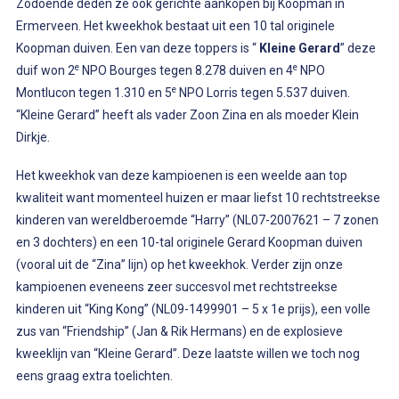
Zodoende deden ze ook gerichte aankopen bij Koopman in
Ermerveen. Het kweekhok bestaat uit een 10 tal originele
Koopman duiven. Een van deze toppers is “
Kleine Gerard
” deze
e
e
duif won 2
NPO Bourges tegen 8.278 duiven en 4
NPO
e
Montlucon tegen 1.310 en 5
NPO Lorris tegen 5.537 duiven.
“Kleine Gerard” heeft als vader Zoon Zina en als moeder Klein
Dirkje.
Het kweekhok van deze kampioenen is een weelde aan top
kwaliteit want momenteel huizen er maar liefst 10 rechtstreekse
kinderen van wereldberoemde “Harry” (NL07-2007621 – 7 zonen
en 3 dochters) en een 10-tal originele Gerard Koopman duiven
(vooral uit de “Zina” lijn) op het kweekhok. Verder zijn onze
kampioenen eveneens zeer succesvol met rechtstreekse
kinderen uit “King Kong” (NL09-1499901 – 5 x 1e prijs), een volle
zus van “Friendship” (Jan & Rik Hermans) en de explosieve
kweeklijn van “Kleine Gerard”. Deze laatste willen we toch nog
eens graag extra toelichten.