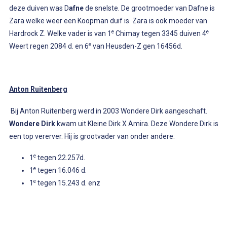
deze duiven was D
afne
de snelste. De grootmoeder van Dafne is
Zara welke weer een Koopman duif is. Zara is ook moeder van
e
e
Hardrock Z. Welke vader is van 1
Chimay tegen 3345 duiven 4
e
Weert regen 2084 d. en 6
van Heusden-Z gen 16456d.
Anton Ruitenberg
Bij Anton Ruitenberg werd in 2003 Wondere Dirk aangeschaft.
Wondere Dirk
kwam uit Kleine Dirk X Amira. Deze Wondere Dirk is
een top vererver. Hij is grootvader van onder andere:
e
1
tegen 22.257d.
e
1
tegen 16.046 d.
e
1
tegen 15.243 d. enz