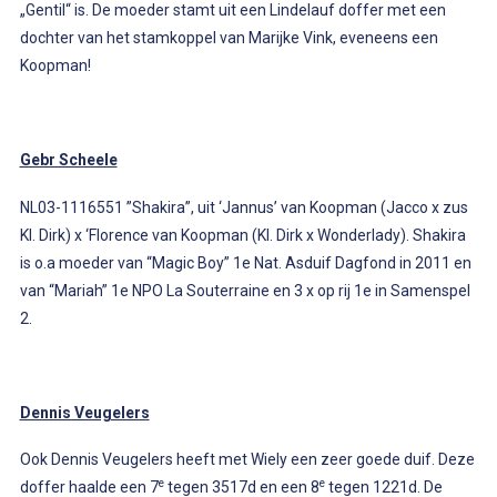
„Gentil“ is. De moeder stamt uit een Lindelauf doffer met een
dochter van het stamkoppel van Marijke Vink, eveneens een
Koopman!
Gebr Scheele
NL03-1116551 ”Shakira”, uit ‘Jannus’ van Koopman (Jacco x zus
Kl. Dirk) x ‘Florence van Koopman (Kl. Dirk x Wonderlady). Shakira
is o.a moeder van “Magic Boy” 1e Nat. Asduif Dagfond in 2011 en
van “Mariah” 1e NPO La Souterraine en 3 x op rij 1e in Samenspel
2.
Dennis Veugelers
Ook Dennis Veugelers heeft met Wiely een zeer goede duif. Deze
e
e
doffer haalde een 7
tegen 3517d en een 8
tegen 1221d. De