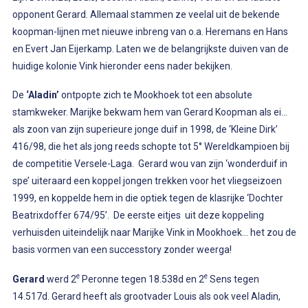
opponent Gerard. Allemaal stammen ze veelal uit de bekende
koopman-lijnen met nieuwe inbreng van o.a. Heremans en Hans
en Evert Jan Eijerkamp. Laten we de belangrijkste duiven van de
huidige kolonie Vink hieronder eens nader bekijken.
De
‘Aladin’
ontpopte zich te Mookhoek tot een absolute
stamkweker. Marijke bekwam hem van Gerard Koopman als ei…
als zoon van zijn superieure jonge duif in 1998, de ‘Kleine Dirk’
416/98, die het als jong reeds schopte tot 5° Wereldkampioen bij
de competitie Versele-Laga. Gerard wou van zijn ‘wonderduif in
spe’ uiteraard een koppel jongen trekken voor het vliegseizoen
1999, en koppelde hem in die optiek tegen de klasrijke ‘Dochter
Beatrixdoffer 674/95’. De eerste eitjes uit deze koppeling
verhuisden uiteindelijk naar Marijke Vink in Mookhoek… het zou de
basis vormen van een successtory zonder weerga!
e
e
Gerard
werd 2
Peronne tegen 18.538d en 2
Sens tegen
14.517d. Gerard heeft als grootvader Louis als ook veel Aladin,