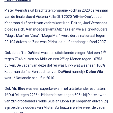
Pieter Veenstra uit Drachtstercompanie kocht in 2020 de winnaar
van de finale vlucht Victoria Falls OLR 2020 “
All-in-One
”, deze
Koopman duif heeft van vaders kant Noel Peiren, Joel Verschoot
bloed in zich. Aan moederskant (Alzina) zien we als grootouders
“Magic Man” en “Zina”. “Magic Man” werd derde nationaal tegen
e
99.104 duiven en Zina was 2
Nat. as-duif eendaagse fond 2007.
ste
Ook de doffer
DaVinci
was een uitstekende vlieger. Met een 1
de
tegen 7946 duiven op Ablis en een 2
op Menen tegen 16753
duiven. De vader van deze doffer was Dirky wat weer een 100%
Koopman duif is. Een dochter van
DaVinci
namelijk
Dolce Vita
e
was 1
Nationale asduif in 2010.
Ook
Mr. Blue
was een superkweker met uitstekende resultaten:
e
e
1
Duffel tegen 2236d 1
Hoensbroek tegen 606d.bij Pieter, twee
van zijn grootouders Noble Blue en Lioba zijn Koopman duiven. Zij
zijn beide de ouders van Mister Surhuizum welke weer de vader