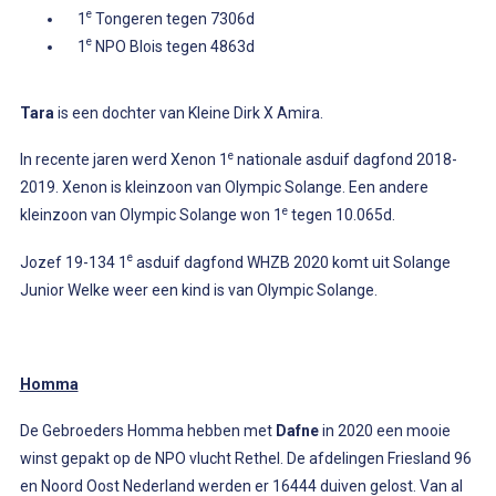
e
1
Tongeren tegen 7306d
e
1
NPO Blois tegen 4863d
Tara
is een dochter van Kleine Dirk X Amira.
e
In recente jaren werd Xenon 1
nationale asduif dagfond 2018-
2019. Xenon is kleinzoon van Olympic Solange. Een andere
e
kleinzoon van Olympic Solange won 1
tegen 10.065d.
e
Jozef 19-134 1
asduif dagfond WHZB 2020 komt uit Solange
Junior Welke weer een kind is van Olympic Solange.
Homma
De Gebroeders Homma hebben met
Dafne
in 2020 een mooie
winst gepakt op de NPO vlucht Rethel. De afdelingen Friesland 96
en Noord Oost Nederland werden er 16444 duiven gelost. Van al