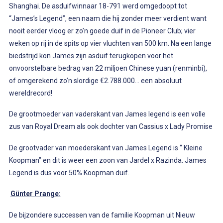
Shanghai. De asduifwinnaar 18-791 werd omgedoopt tot
“James’s Legend”, een naam die hij zonder meer verdient want
nooit eerder vloog er zo’n goede duif in de Pioneer Club; vier
weken op rij in de spits op vier vluchten van 500 km. Na een lange
biedstrijd kon James zijn asduif terugkopen voor het
onvoorstelbare bedrag van 22 miljoen Chinese yuan (renminbi),
of omgerekend zo’n slordige €2.788.000… een absoluut
wereldrecord!
De grootmoeder van vaderskant van James legend is een volle
zus van Royal Dream als ook dochter van Cassius x Lady Promise
De grootvader van moederskant van James Legend is “ Kleine
Koopman” en dit is weer een zoon van Jardel x Razinda. James
Legend is dus voor 50% Koopman duif.
Günter Prange:
De bijzondere successen van de familie Koopman uit Nieuw