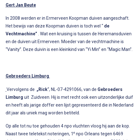
Gert Jan Beute
In 2008 werden er in Ermerveen Koopman duiven aangeschaft.
Het bewijs van deze Koopman duiven is toch wel “
de
Vechtmachine”
. Wat een kruising is tussen de Heremansduvien
en de duiven uit Ermerveen. Moeder van de vechtmachine is
“Vanity”. Deze duivin is een kleinkind van “Yi Min” en “Magic Man”.
Gebroeders Limburg
Vervolgens de
„Rick
“, NL-07-4291066, van de
Gebroeders
Limburg
uit Zuidveen. Hij is met recht ook een uitzonderlijke duif
en heeft als jarige doffer een lijst gepresenteerd die in Nederland
dit jaar als uniek mag worden betiteld.
Op alle tot nu toe gehouden 4 npo vluchten vloog hij aan de kop.
e
Naast twee teletekst noteringen, 1
npo Orleans tegen 6469