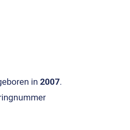
 geboren in
2007
.
 ringnummer