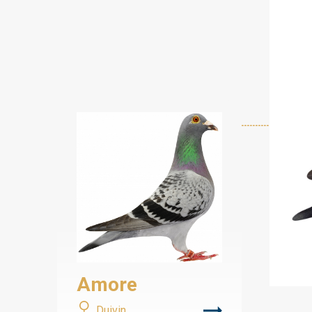
Amore
Duivin