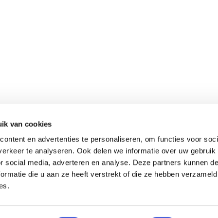
OVER GERARD KOOPMAN
KOOPMAN MENGELI
ik van cookies
ontent en advertenties te personaliseren, om functies voor soci
ONZE DUIVEN
VOEDERSCHEMA
erkeer te analyseren. Ook delen we informatie over uw gebruik
or social media, adverteren en analyse. Deze partners kunnen 
ACTUEEL
VIDEOS
ormatie die u aan ze heeft verstrekt of die ze hebben verzameld
es.