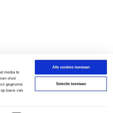
NG
info@gerardkoopman.com
Alle cookies toestaan
al media te
Ermerveen 17
 van onze
7814 VB Ermerveen-Emmen (NL)
Selectie toestaan
deze gegevens
Tel:
+31 – 591 – 552713
 op basis van