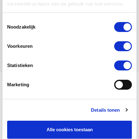
verzameld op basis van uw gebruik van hun services.
Toestemmingsselectie
Noodzakelijk
Bjarne
Doffer
Voorkeuren
Statistieken
Marketing
Mijn naam is Belmira.
Details tonen
Bekijk mijn stamboom
Alle cookies toestaan
Belmira
is een
Duivin
, geboren in