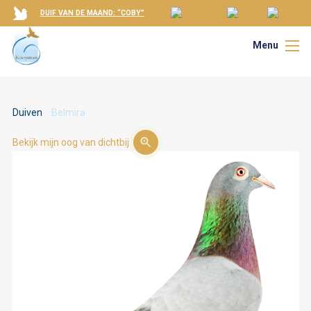
DUIF VAN DE MAAND: “COBY”
Menu
Duiven
Belmira
Bekijk mijn oog van dichtbij