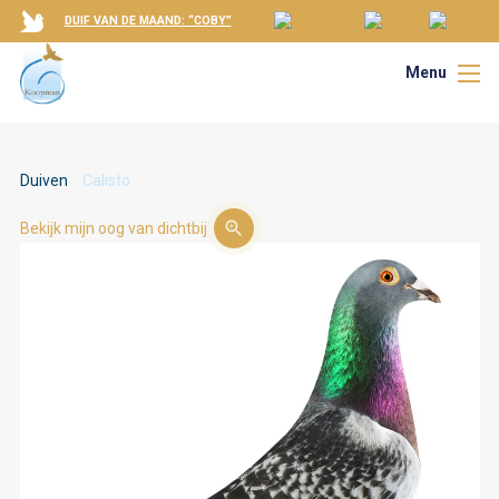
DUIF VAN DE MAAND: “COBY”
Menu
Duiven
Calisto
Bekijk mijn oog van dichtbij