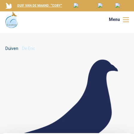
DUIF VAN DE MAAND: “COBY”
Menu
Duiven
De Eric