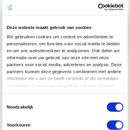
Deze website maakt gebruik van cookies
We gebruiken cookies om content en advertenties te
personaliseren, om functies voor social media te bieden
en om ons websiteverkeer te analyseren. Ook delen we
informatie over uw gebruik van onze site met onze
partners voor social media, adverteren en analyse. Deze
Mijn naam is De Eric.
partners kunnen deze gegevens combineren met andere
informatie die u aan ze heeft verstrekt of die ze hebben
verzameld op basis van uw gebruik van hun services.
Bekijk mijn stamboom
Toestemmingsselectie
Noodzakelijk
De Eric
is een
Doffer
, geboren in
Voorkeuren
1988
.