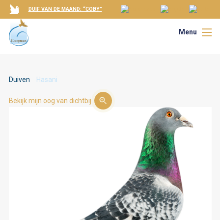
DUIF VAN DE MAAND: “COBY”
Menu
Duiven
Hasani
Bekijk mijn oog van dichtbij