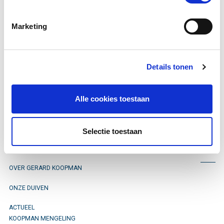
in
2018
.
Marketing
Je kan hem vinden op ringnummer
B 18-3040208.
Details tonen
Alle cookies toestaan
Blijf op de hoogte
Selectie toestaan
OVER GERARD KOOPMAN
ONZE DUIVEN
ACTUEEL
KOOPMAN MENGELING