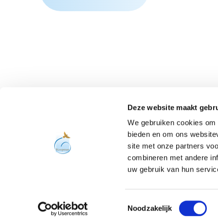
Blijf op de hoogte
Deze website maakt gebru
We gebruiken cookies om c
bieden en om ons websitev
site met onze partners vo
combineren met andere inf
uw gebruik van hun servic
Toestemmingsselectie
Noodzakelijk