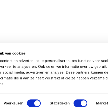
OVER GERARD KOOPMAN
KOOPMAN MENGELI
ik van cookies
ontent en advertenties te personaliseren, om functies voor soci
ONZE DUIVEN
VOEDERSCHEMA
erkeer te analyseren. Ook delen we informatie over uw gebruik
or social media, adverteren en analyse. Deze partners kunnen 
ACTUEEL
VIDEOS
ormatie die u aan ze heeft verstrekt of die ze hebben verzameld
es.
Voorkeuren
Statistieken
Market