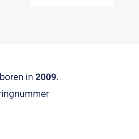
eboren in
2009
.
 ringnummer