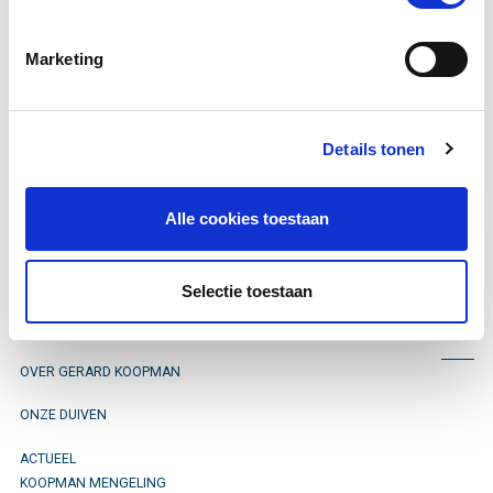
2003
.
Marketing
Je kan hem vinden op ringnummer
B-2003-6254818.
Details tonen
Alle cookies toestaan
Blijf op de hoogte
Selectie toestaan
OVER GERARD KOOPMAN
ONZE DUIVEN
ACTUEEL
KOOPMAN MENGELING