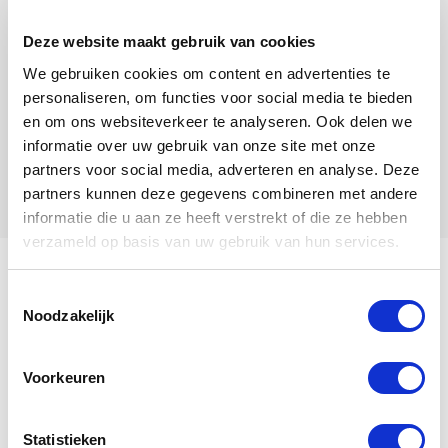
Deze website maakt gebruik van cookies
We gebruiken cookies om content en advertenties te
personaliseren, om functies voor social media te bieden
en om ons websiteverkeer te analyseren. Ook delen we
informatie over uw gebruik van onze site met onze
partners voor social media, adverteren en analyse. Deze
partners kunnen deze gegevens combineren met andere
informatie die u aan ze heeft verstrekt of die ze hebben
verzameld op basis van uw gebruik van hun services.
Mijn naam is Vriend.
Toestemmingsselectie
Noodzakelijk
Voorkeuren
Bekijk mijn stamboom
Vriend
is een
Doffer
, geboren in
Statistieken