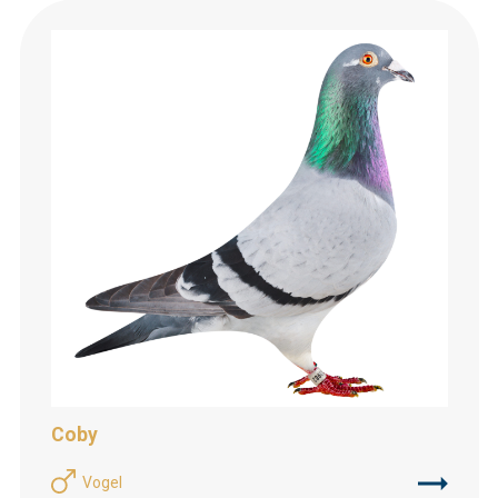
Coby
Vogel