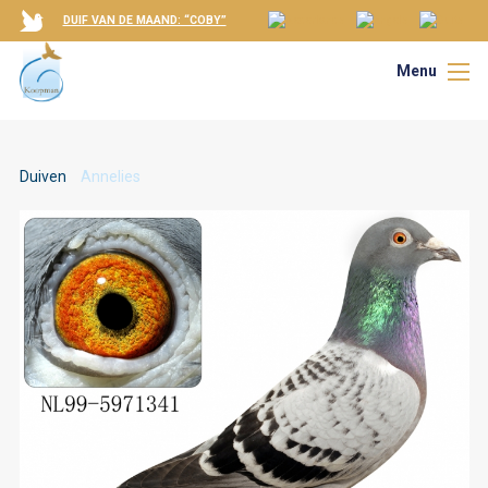
DUIF VAN DE MAAND: “COBY”
Menu
Duiven
Annelies