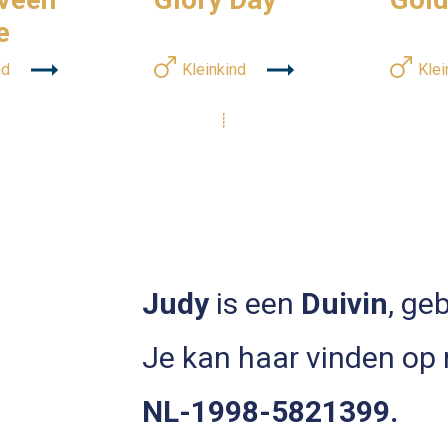
e
Kleinkind
Klei
nd
Judy
is een
Duivin
, ge
Je kan haar vinden op
NL-1998-5821399.