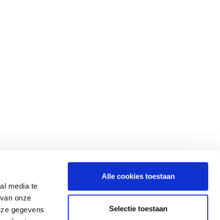
NG
info@gerardkoopman.com
Alle cookies toestaan
al media te
Ermerveen 17
 van onze
7814 VB Ermerveen-Emmen (NL)
Selectie toestaan
deze gegevens
Tel:
+31 – 591 – 552713