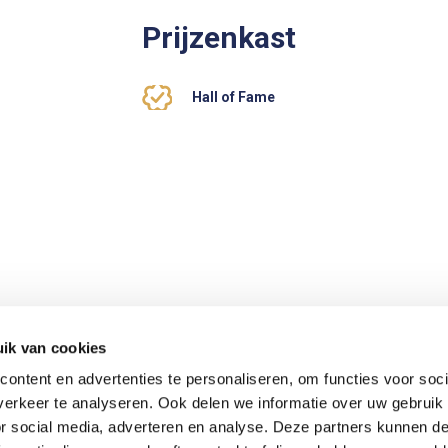
Prijzenkast
Hall of Fame
OVER GERARD KOOPMAN
KOOPMAN MENGELI
ik van cookies
ontent en advertenties te personaliseren, om functies voor soci
ONZE DUIVEN
VOEDERSCHEMA
erkeer te analyseren. Ook delen we informatie over uw gebruik
or social media, adverteren en analyse. Deze partners kunnen 
ACTUEEL
VIDEOS