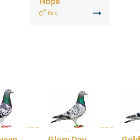
Hope
Kind
Glory Day
Gold
veen