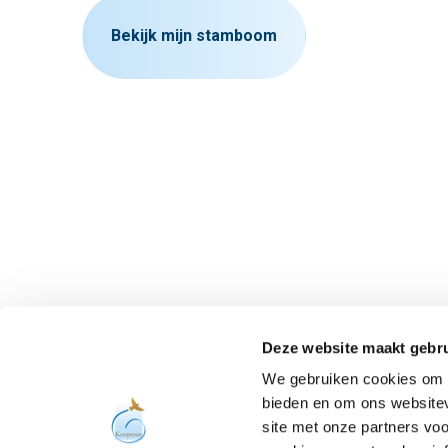
Bekijk mijn stamboom
Blijf op de hoogte
Deze website maakt gebru
We gebruiken cookies om c
bieden en om ons websitev
site met onze partners vo