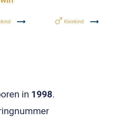
nkind
Kleinkind
boren in
1998
.
 ringnummer