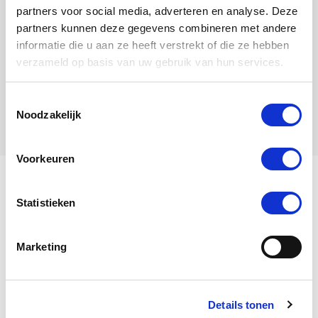
partners voor social media, adverteren en analyse. Deze
partners kunnen deze gegevens combineren met andere
informatie die u aan ze heeft verstrekt of die ze hebben
Gentil
verzameld op basis van uw gebruik van hun services.
Doffer
Toestemmingsselectie
Noodzakelijk
Voorkeuren
Mijn naam is Yi Min.
Statistieken
Marketing
Bekijk mijn stamboom
Yi Min
is een
Duivin
, geboren in
Details tonen