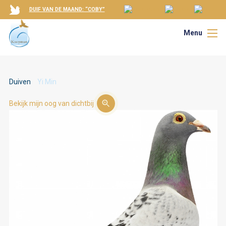
DUIF VAN DE MAAND: “COBY”
Menu
Duiven
Yi Min
Bekijk mijn oog van dichtbij