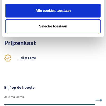
1998
.
Alle cookies toestaan
Je kan haar vinden op ringnummer
Selectie toestaan
NL-1998-5821450.
Prijzenkast
Hall of Fame
Blijf op de hoogte