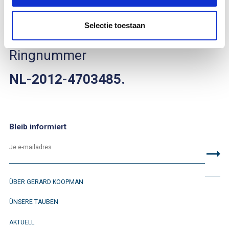
2012
.
Selectie toestaan
Sie finden ihn anhand der
Ringnummer
NL-2012-4703485.
Bleib informiert
ÜBER GERARD KOOPMAN
ÜNSERE TAUBEN
AKTUELL