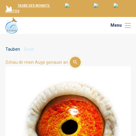
TAUBE DES MONATS:
ARISTOS
Menu
Tauben
Boaz
Schau dir mein Auge genauer an