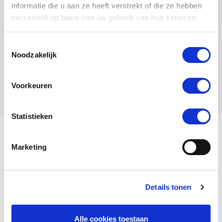
informatie die u aan ze heeft verstrekt of die ze hebben
verzameld op basis van uw gebruik van hun services.
Toestemmingsselectie
Pricus
Noodzakelijk
Vogel
Voorkeuren
Statistieken
Ich heiße Boaz.
Marketing
Mein Stammbaum
Details tonen
Boaz
ist ein
Vogel
, geboren im
Alle cookies toestaan