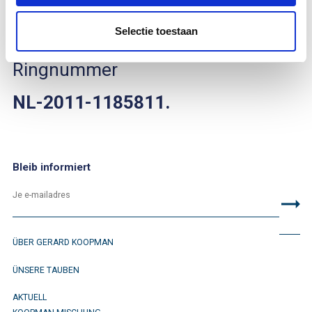
Jahr
2011
.
Selectie toestaan
Sie finden sie anhand der
Ringnummer
NL-2011-1185811.
Bleib informiert
ÜBER GERARD KOOPMAN
ÜNSERE TAUBEN
AKTUELL