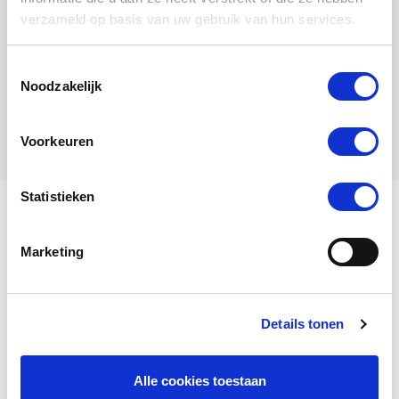
verzameld op basis van uw gebruik van hun services.
Toestemmingsselectie
Zina
Noodzakelijk
Henne
Voorkeuren
Statistieken
Ich heiße Drissa.
Marketing
Mein Stammbaum
Details tonen
Drissa
ist eine
Henne
, geboren im
Alle cookies toestaan