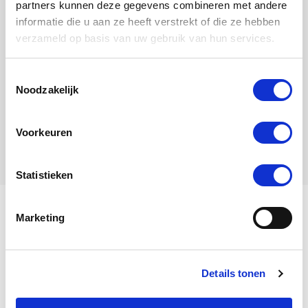
partners kunnen deze gegevens combineren met andere
informatie die u aan ze heeft verstrekt of die ze hebben
verzameld op basis van uw gebruik van hun services.
Toestemmingsselectie
Noodzakelijk
Jaron
Vogel
Voorkeuren
Statistieken
Marketing
Ich heiße Jaira.
Details tonen
Mein Stammbaum