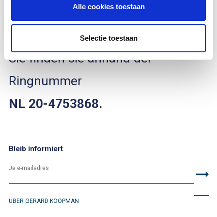
Alle cookies toestaan
Jaira
ist eine
Henne
, geboren im
Jahr
2020
.
Selectie toestaan
Sie finden sie anhand der
Ringnummer
NL 20-4753868.
Bleib informiert
ÜBER GERARD KOOPMAN