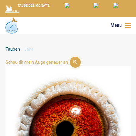
TAUBE DES MONATS:
ARISTOS
Menu
Tauben
Jaira
Schau dir mein Auge genauer an