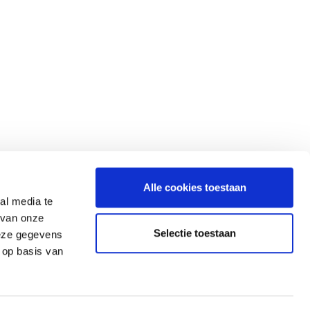
G
info@gerardkoopman.com
Alle cookies toestaan
al media te
Ermerveen 17
 van onze
7814 VB Ermerveen-Emmen (NL)
Selectie toestaan
deze gegevens
Tel:
+31 – 591 – 552713
 op basis van