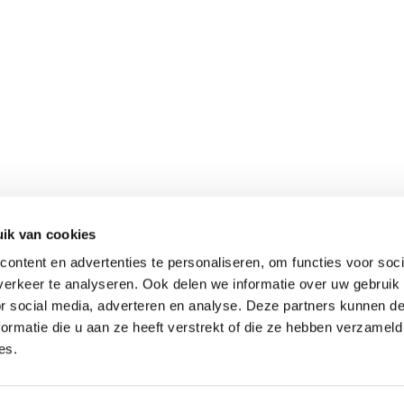
ÜBER GERARD KOOPMAN
KOOPMAN MISCHUN
ik van cookies
ontent en advertenties te personaliseren, om functies voor soci
ÜNSERE TAUBEN
FUTTERPLAN
erkeer te analyseren. Ook delen we informatie over uw gebruik
or social media, adverteren en analyse. Deze partners kunnen 
AKTUELL
VIDEOS
ormatie die u aan ze heeft verstrekt of die ze hebben verzameld
es.