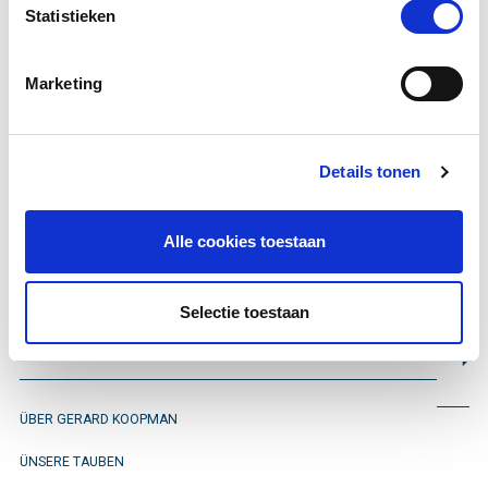
Statistieken
geboren im Jahr
2010
.
Marketing
Sie finden sie anhand der
Ringnummer
Details tonen
NL-2010-5011880.
Alle cookies toestaan
Bleib informiert
Selectie toestaan
ÜBER GERARD KOOPMAN
ÜNSERE TAUBEN