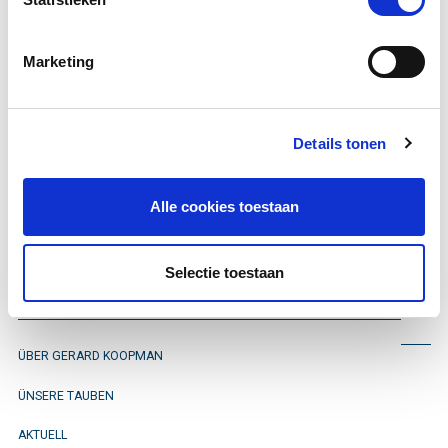
im Jahr
2014
.
Sie finden sie anhand der
Marketing
Ringnummer
Details tonen
BE 2014-3149536.
Alle cookies toestaan
Bleib informiert
Selectie toestaan
ÜBER GERARD KOOPMAN
ÜNSERE TAUBEN
AKTUELL