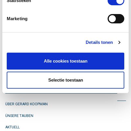
Statistieken
Jahr
2010
.
Sie finden sie anhand der
Marketing
Ringnummer
Details tonen
NL-2010-1130620.
Alle cookies toestaan
Bleib informiert
Selectie toestaan
ÜBER GERARD KOOPMAN
ÜNSERE TAUBEN
AKTUELL