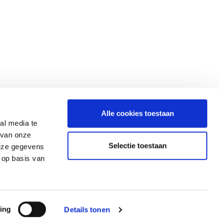
G
info@gerardkoopman.com
Alle cookies toestaan
al media te
Ermerveen 17
 van onze
7814 VB Ermerveen-Emmen (NL)
Selectie toestaan
deze gegevens
Tel:
+31 – 591 – 552713
 op basis van
ing
Details tonen