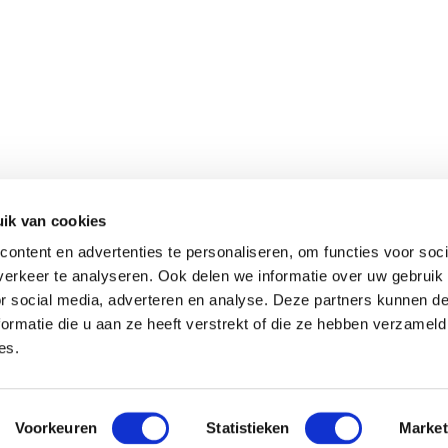
ÜBER GERARD KOOPMAN
KOOPMAN MISCHUN
ik van cookies
ontent en advertenties te personaliseren, om functies voor soci
ÜNSERE TAUBEN
FUTTERPLAN
erkeer te analyseren. Ook delen we informatie over uw gebruik
or social media, adverteren en analyse. Deze partners kunnen 
AKTUELL
VIDEOS
ormatie die u aan ze heeft verstrekt of die ze hebben verzameld
es.
Voorkeuren
Statistieken
Market