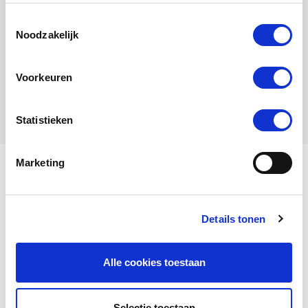
Toestemmingsselectie
Noodzakelijk
Red Bullens
Voorkeuren
Cock
Statistieken
Marketing
My name is Aristos.
Details tonen
View my family tree
Alle cookies toestaan
Aristos
is a
Cock
, born in
2014
.
Selectie toestaan