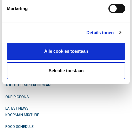
Marketing
You can find her on bandnumber
20-3025697.
Details tonen
Alle cookies toestaan
Stay informed
Selectie toestaan
ABOUT GERARD KOOPMAN
OUR PIGEONS
LATEST NEWS
KOOPMAN MIXTURE
FOOD SCHEDULE