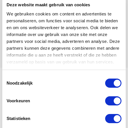
Deze website maakt gebruik van cookies
We gebruiken cookies om content en advertenties te
personaliseren, om functies voor social media te bieden
en om ons websiteverkeer te analyseren. Ook delen we
informatie over uw gebruik van onze site met onze
partners voor social media, adverteren en analyse. Deze
partners kunnen deze gegevens combineren met andere
informatie die u aan ze heeft verstrekt of die ze hebben
verzameld op basis van uw gebruik van hun services.
Toestemmingsselectie
My name is Arcela.
Noodzakelijk
Voorkeuren
View my family tree
Statistieken
Arcela
is a
Hen
, born in
2020
.