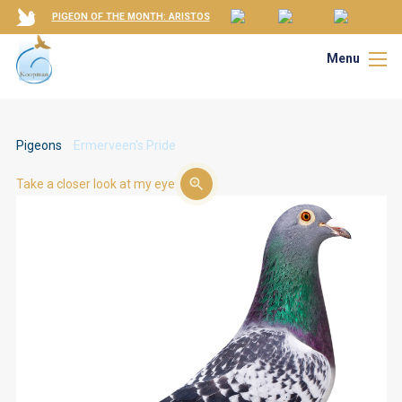
PIGEON OF THE MONTH: ARISTOS
Menu
Pigeons
Ermerveen's Pride
Take a closer look at my eye