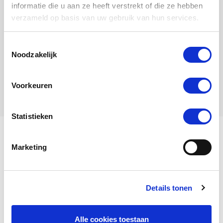
informatie die u aan ze heeft verstrekt of die ze hebben
verzameld op basis van uw gebruik van hun services.
Marijke
Toestemmingsselectie
Noodzakelijk
Hen
Voorkeuren
Statistieken
My name is Ermerveen’s
Marketing
Pride.
Details tonen
View my family tree
Alle cookies toestaan