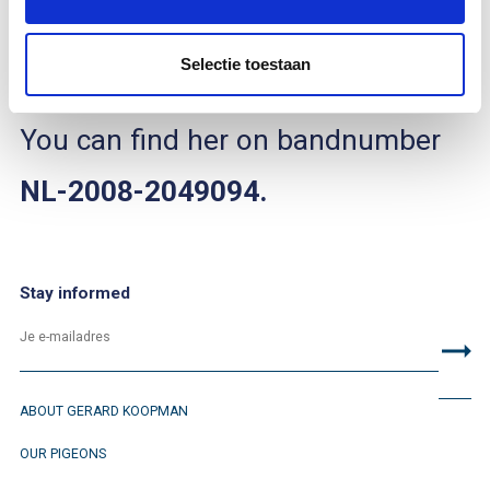
Ermerveen’s Pride
is a
Hen
, born in
Selectie toestaan
2008
.
You can find her on bandnumber
NL-2008-2049094.
Stay informed
ABOUT GERARD KOOPMAN
OUR PIGEONS