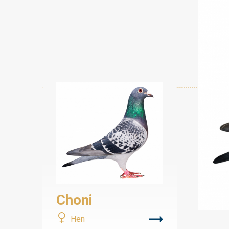
Choni
Hen