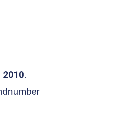
n
2010
.
andnumber