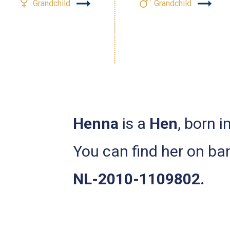
Grandchild
Grandchild
Henna
is a
Hen
, born i
You can find her on b
NL-2010-1109802.