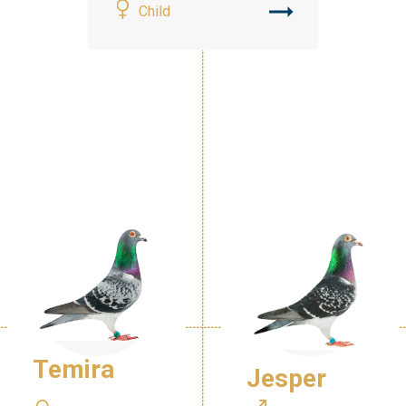
Child
Temira
Jesper