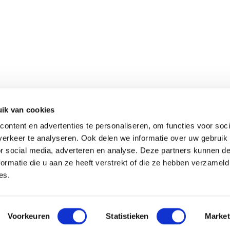
ABOUT GERARD KOOPMAN
KOOPMAN MIXTURE
ik van cookies
ontent en advertenties te personaliseren, om functies voor soci
OUR PIGEONS
FOOD SCHEDULE
erkeer te analyseren. Ook delen we informatie over uw gebruik
or social media, adverteren en analyse. Deze partners kunnen 
LATEST NEWS
VIDEOS
ormatie die u aan ze heeft verstrekt of die ze hebben verzameld
es.
Voorkeuren
Statistieken
Market