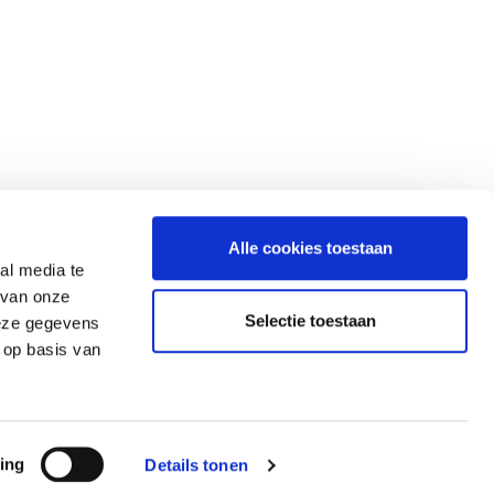
info@gerardkoopman.com
Alle cookies toestaan
al media te
Ermerveen 17
 van onze
7814 VB Ermerveen-Emmen (NL)
Selectie toestaan
deze gegevens
Tel:
+31 – 591 – 552713
 op basis van
ing
Details tonen