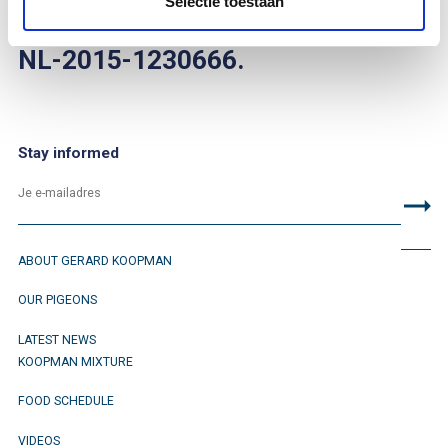
Selectie toestaan
You can find him on bandnumber
NL-2015-1230666.
Stay informed
ABOUT GERARD KOOPMAN
OUR PIGEONS
LATEST NEWS
KOOPMAN MIXTURE
FOOD SCHEDULE
VIDEOS