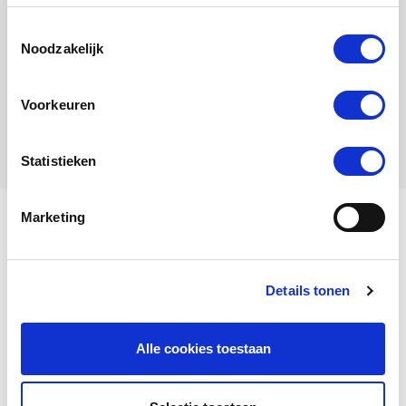
Toestemmingsselectie
Noodzakelijk
Zina
Voorkeuren
Hen
Statistieken
Marketing
My name is Nesa.
Details tonen
View my family tree
Alle cookies toestaan
Nesa
is a
Cock
, born in
2015
.