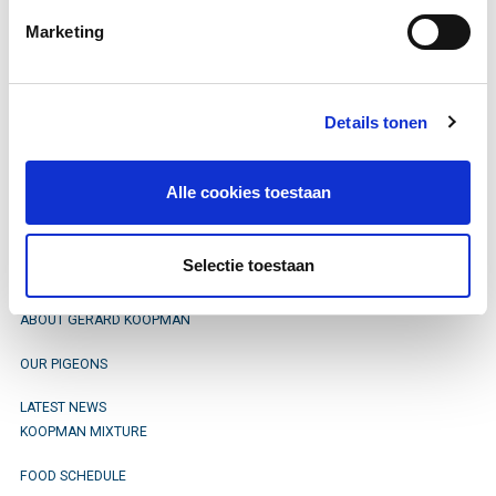
Marketing
You can find her on bandnumber
NL20-4753809.
Details tonen
Alle cookies toestaan
Stay informed
Selectie toestaan
ABOUT GERARD KOOPMAN
OUR PIGEONS
LATEST NEWS
KOOPMAN MIXTURE
FOOD SCHEDULE