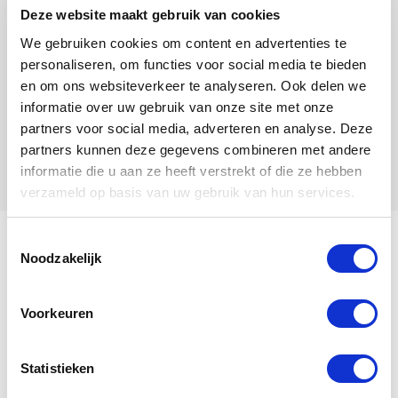
Deze website maakt gebruik van cookies
We gebruiken cookies om content en advertenties te
personaliseren, om functies voor social media te bieden
en om ons websiteverkeer te analyseren. Ook delen we
informatie over uw gebruik van onze site met onze
partners voor social media, adverteren en analyse. Deze
partners kunnen deze gegevens combineren met andere
informatie die u aan ze heeft verstrekt of die ze hebben
verzameld op basis van uw gebruik van hun services.
Toestemmingsselectie
My name is Rana.
Noodzakelijk
Voorkeuren
View my family tree
Statistieken
Rana
is a
Hen
, born in
2020
.