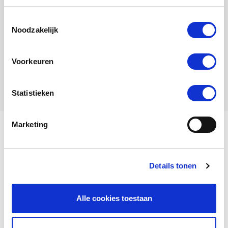
Toestemmingsselectie
Noodzakelijk
Marlon
Voorkeuren
Hen
Statistieken
Marketing
My name is Sorella.
Details tonen
View my family tree
Alle cookies toestaan
Sorella
is a
Hen
, born in
2011
.